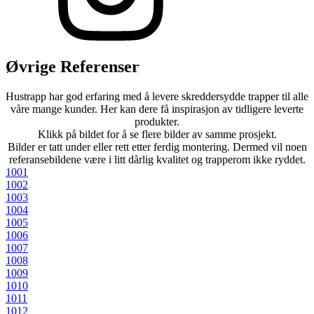
Øvrige Referenser
Hustrapp har god erfaring med å levere skreddersydde trapper til alle
våre mange kunder. Her kan dere få inspirasjon av tidligere leverte
produkter.
Klikk på bildet for å se flere bilder av samme prosjekt.
Bilder er tatt under eller rett etter ferdig montering. Dermed vil noen
referansebildene være i litt dårlig kvalitet og trapperom ikke ryddet.
1001
1002
1003
1004
1005
1006
1007
1008
1009
1010
1011
1012